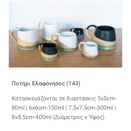
Ποτήρι Ελαφόνησος (143)
Κατασκευάζονται σε διαστάσεις 5x5cm-
80ml | 6x6cm-150ml | 7,5×7,5cm-300ml |
8×8,5cm-400ml (Διάμετρος x Ύψος)