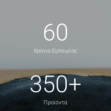
60
Χρόνια Εμπειρίας
350
+
Προϊόντα