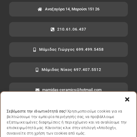
Αναξαγόρα 14, Μαρούσι 151 26
210.61.06.437
Μάμιδας Γιώργος 699.499.5458
Μάμιδας Νίκος 697.407.5512
mamidas-ceramics@hotmail.com
Σεβόμαστε την ιδιωτικότητά σας!
Χρησιμοποιούμε cookies για να
βελτιώσουμε την εμπειρία περιήγησής σας, να προβάλλουμε
εξατομικευμένες διαφημίσεις ή περιεχόμενο και να αναλύουμε την
Πολιτική Απορρήτου
|
Πολιτική Cookies
|
Όροι Χρήσης
επισκεψιμότητά μας. Κάνοντας κλικ στην επιλογή «Αποδοχή»,
συναινείτε στη χρήση των cookies από εμάς.