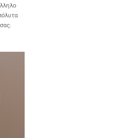
άλληλο
πόλυτα
σας.