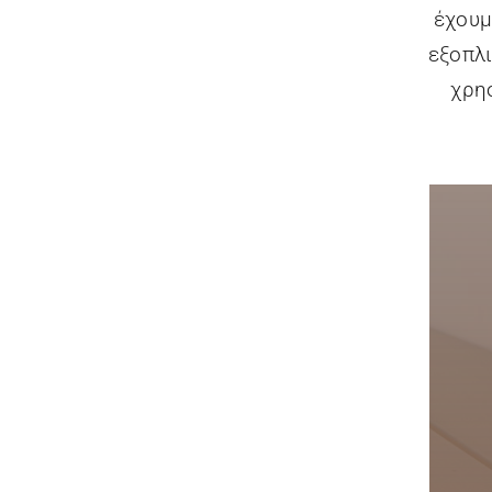
έχουμ
εξοπλ
χρη