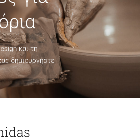
όρια
esign και τη
 σας δημιουργήστε
midas