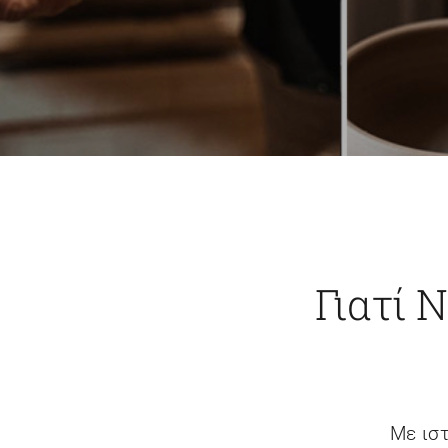
Γιατί 
Με ιστ