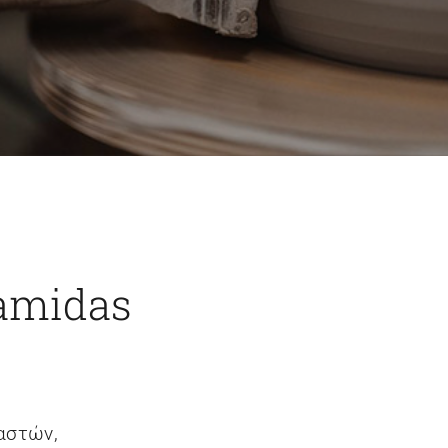
Mamidas
λαστών,