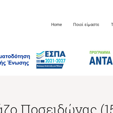
Home
Ποιοί είμαστε
Τ
άζο Ποσειδώνας (15