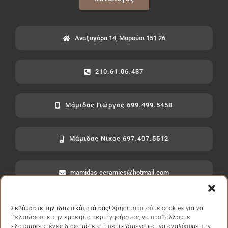
Αναξαγόρα 14, Μαρούσι 151 26
210.61.06.437
Μάμιδας Γιώργος 699.499.5458
Μάμιδας Νίκος 697.407.5512
mamidas-ceramics@hotmail.com
Σεβόμαστε την ιδιωτικότητά σας!
Χρησιμοποιούμε cookies για να
βελτιώσουμε την εμπειρία περιήγησής σας, να προβάλλουμε
εξατομικευμένες διαφημίσεις ή περιεχόμενο και να αναλύουμε την
Πολιτική Απορρήτου
|
Πολιτική Cookies
|
Όροι Χρήσης