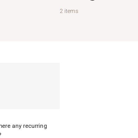
2 items
here any recurring
?