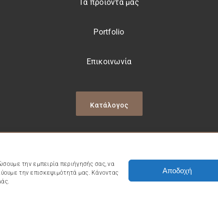
Τα προϊόντα μας
Portfolio
Επικοινωνία
Κατάλογος
Πολιτική Απορρήτου
|
Πολιτική Cookies
|
Όροι Χρήσης
ώσουμε την εμπειρία περιήγησής σας, να
Αποδοχή
λύουμε την επισκεψιμότητά μας. Κάνοντας
μάς.
τήριο Αγγειοπλαστικής – Γιώργος και Νίκος Μάμιδας – ΓΕΜΗ: 085230