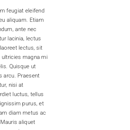
m feugiat eleifend
 eu aliquam. Etiam
ndum, ante nec
itur lacinia, lectus
laoreet lectus, sit
 ultricies magna mi
elis. Quisque ut
s arcu. Praesent
tur, nisi at
diet luctus, tellus
ignissim purus, et
uam diam metus ac
. Mauris aliquet