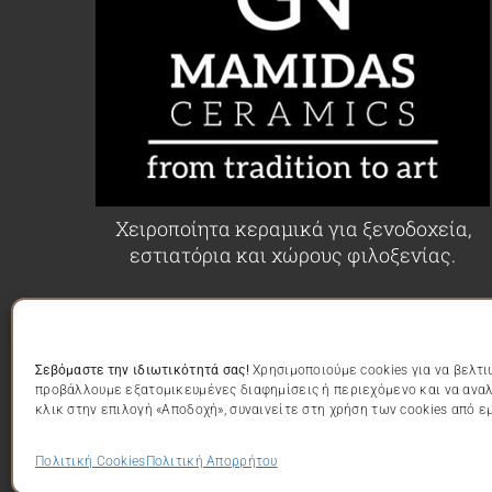
Χειροποίητα κεραμικά για ξενοδοχεία,
εστιατόρια και χώρους φιλοξενίας.
Σεβόμαστε την ιδιωτικότητά σας!
Χρησιμοποιούμε cookies για να βελτι
προβάλλουμε εξατομικευμένες διαφημίσεις ή περιεχόμενο και να ανα
κλικ στην επιλογή «Αποδοχή», συναινείτε στη χρήση των cookies από ε
© All rights reserved.• GN Mamidas Ceramics – Εργασ
Πολιτική Cookies
Πολιτική Απορρήτου