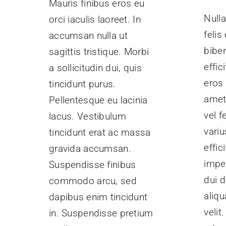
Mauris finibus eros eu
Nulla
orci iaculis laoreet. In
felis
accumsan nulla ut
bibe
sagittis tristique. Morbi
effic
a sollicitudin dui, quis
eros 
tincidunt purus.
amet
Pellentesque eu lacinia
vel f
lacus. Vestibulum
variu
tincidunt erat ac massa
effici
gravida accumsan.
imper
Suspendisse finibus
dui d
commodo arcu, sed
aliq
dapibus enim tincidunt
velit
in. Suspendisse pretium