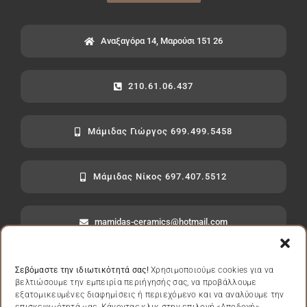
Αναξαγόρα 14, Μαρούσι 151 26
210.61.06.437
Μάμιδας Γιώργος 699.499.5458
Μάμιδας Νίκος 697.407.5512
mamidas-ceramics@hotmail.com
Σεβόμαστε την ιδιωτικότητά σας!
Χρησιμοποιούμε cookies για να
βελτιώσουμε την εμπειρία περιήγησής σας, να προβάλλουμε
εξατομικευμένες διαφημίσεις ή περιεχόμενο και να αναλύουμε την
Πολιτική Απορρήτου
|
Πολιτική Cookies
|
Όροι Χρήσης